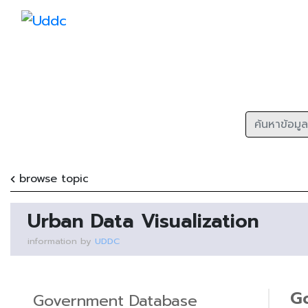
browse topic
Urban Data Visualization
information by
UDDC
G
Government Database